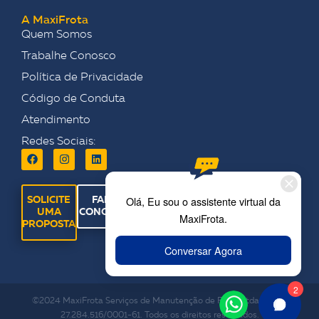
A MaxiFrota
Quem Somos
Trabalhe Conosco
Política de Privacidade
Código de Conduta
Atendimento
Redes Sociais:
SOLICITE
FALE
UMA
CONOSCO
PROPOSTA
©2024 MaxiFrota Serviços de Manutenção de Frota Ltda. CNPJ:
27.284.516/0001-61. Todos os direitos reservados.