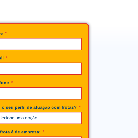
me
ail
efone
 o seu perfil de atuação com frotas?
frota é de empresa: