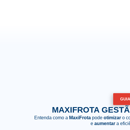
GUI
MAXIFROTA GESTÃ
Entenda como a
MaxiFrota
pode
otimizar
o co
e
aumentar
a efic