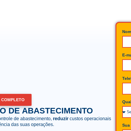
No
E-m
Tel
A COMPLETO
Qual
O DE ABASTECIMENTO
ntrole de abastecimento,
reduzir
custos operacionais
iência das suas operações.
Sua 