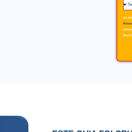
Ao ba
Priva
promo
MaxiF