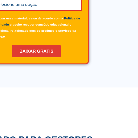
ixar esse material, estou de acordo com a
Política de
cidade
e aceito receber conteúdo educacional e
cional relacionado com os produtos e serviços da
rota.
BAIXAR GRÁTIS