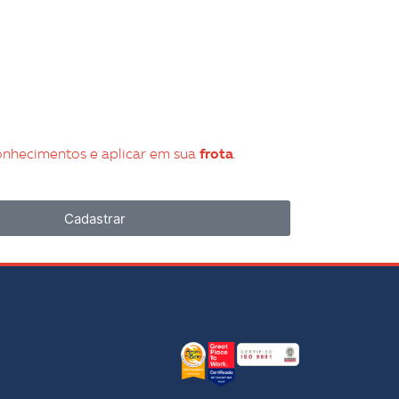
onhecimentos e aplicar em sua
frota
.
Cadastrar