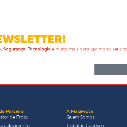
WSLETTER!
, Segurança, Tecnologia
e muito mais para aprimorar seus c
do Parceiro
A MaxiFrota
stor de Frota
Quem Somos
tabelecimento
Trabalhe Conosco