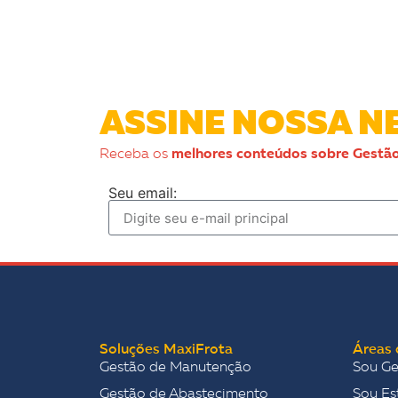
ASSINE NOSSA
NE
Receba os
melhores conteúdos sobre Gestão
Seu email:
Soluções MaxiFrota
Áreas 
Gestão de Manutenção
Sou Ge
Gestão de Abastecimento
Sou Es