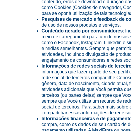
conteúdo, erros de download e duração das
como Cookies (Cookies de navegador, Cooki
para se opor à utilização de tais tecnologi
Pesquisas de mercado e feedback de c
de uso de nossos produtos e serviços.
Conteúdo gerado por consumidores
: I
meio de carregamento para um de nossos site
como o Facebook, Instagram, Linkedin e sim
e mídias semelhantes. Sempre que permit
atividades, incluindo divulgação de produ
engajamento de consumidores e redes socia
Informações de redes sociais de terceir
informações que fazem parte de seu perfil 
rede social de terceiros compartilhe Cono
gênero, data de nascimento, cidade atual, f
atividades adicionais que Você permita que
terceiros (ou partes delas) sempre que Voc
sempre que Você utiliza um recurso de red
social de terceiros. Para saber mais sobre
compartilhar essas informações de rede socia
Informações financeiras e de pagamento
compra, como os dados de seu cartão de débi
pagamento utilizadas. A MaxiFrota ou nos