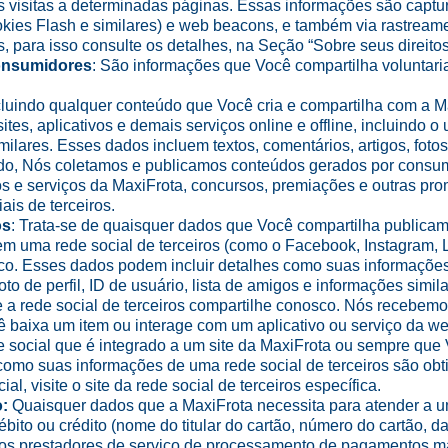
 visitas a determinadas páginas. Essas informações são captu
es Flash e similares) e web beacons, e também via rastreament
as, para isso consulte os detalhes, na Seção “Sobre seus direit
onsumidores
: São informações que Você compartilha voluntar
ncluindo qualquer conteúdo que Você cria e compartilha com a Ma
s, aplicativos e demais serviços online e offline, incluindo o u
ilares. Esses dados incluem textos, comentários, artigos, fotos
ido, Nós coletamos e publicamos conteúdos gerados por cons
tos e serviços da MaxiFrota, concursos, premiações e outras pr
is de terceiros.
os
: Trata-se de quaisquer dados que Você compartilha publicam
em uma rede social de terceiros (como o Facebook, Instagram, L
sco. Esses dados podem incluir detalhes como suas informações
oto de perfil, ID de usuário, lista de amigos e informações simi
 a rede social de terceiros compartilhe conosco. Nós recebemos
ê baixa um item ou interage com um aplicativo ou serviço da w
e social que é integrado a um site da MaxiFrota ou sempre qu
 como suas informações de uma rede social de terceiros são obt
l, visite o site da rede social de terceiros específica.
:
Quaisquer dados que a MaxiFrota necessita para atender a u
to ou crédito (nome do titular do cartão, número do cartão, da
sos prestadores de serviço de processamento de pagamentos ma