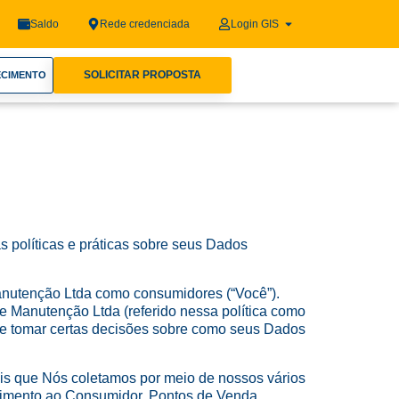
Saldo
Rede credenciada
Login GIS
SOLICITAR PROPOSTA
ECIMENTO
s políticas e práticas sobre seus Dados
Manutenção Ltda como consumidores (“Você”).
e Manutenção Ltda (referido nessa política como
 e tomar certas decisões sobre como seus Dados
ais que Nós coletamos por meio de nossos vários
endimento ao Consumidor, Pontos de Venda,