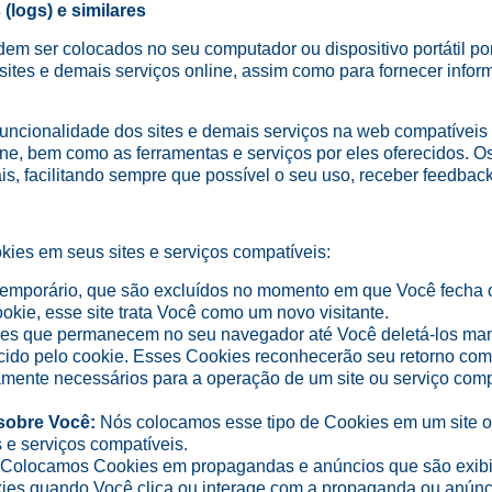
(logs) e similares
m ser colocados no seu computador ou dispositivo portátil por 
sites e demais serviços online, assim como para fornecer inform
 funcionalidade dos sites e demais serviços na web compatívei
nline, bem como as ferramentas e serviços por eles oferecidos. 
s, facilitando sempre que possível o seu uso, receber feedbac
kies em seus sites e serviços compatíveis:
temporário, que são excluídos no momento em que Você fecha 
ookie, esse site trata Você como um novo visitante.
s que permanecem no seu navegador até Você deletá-los manu
ido pelo cookie. Esses Cookies reconhecerão seu retorno como 
tamente necessários para a operação de um site ou serviço com
sobre Você:
Nós colocamos esse tipo de Cookies em um site ou
 e serviços compatíveis.
 Colocamos Cookies em propagandas e anúncios que são exibido
es quando Você clica ou interage com a propaganda ou anúnci