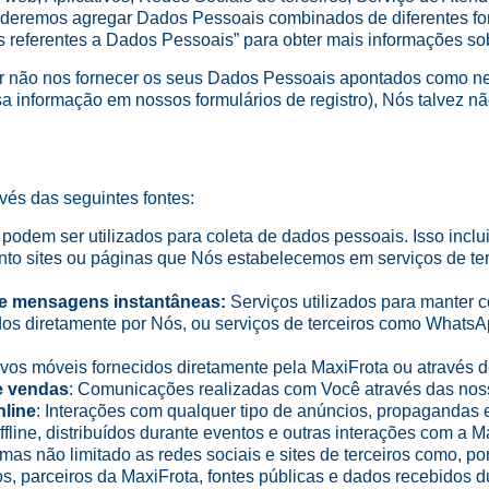
deremos agregar Dados Pessoais combinados de diferentes fonte
s referentes a Dados Pessoais” para obter mais informações so
or não nos fornecer os seus Dados Pessoais apontados como n
sa informação em nossos formulários de registro), Nós talvez 
és das seguintes fontes:
 podem ser utilizados para coleta de dados pessoais. Isso inclu
nto sites ou páginas que Nós estabelecemos em serviços de te
 de mensagens instantâneas:
Serviços utilizados para manter 
ados diretamente por Nós, ou serviços de terceiros como What
tivos móveis fornecidos diretamente pela MaxiFrota ou através 
e vendas
: Comunicações realizadas com Você através das noss
nline
: Interações com qualquer tipo de anúncios, propagandas e
ffline, distribuídos durante eventos e outras interações com a M
, mas não limitado as redes sociais e sites de terceiros como, p
s, parceiros da MaxiFrota, fontes públicas e dados recebidos 