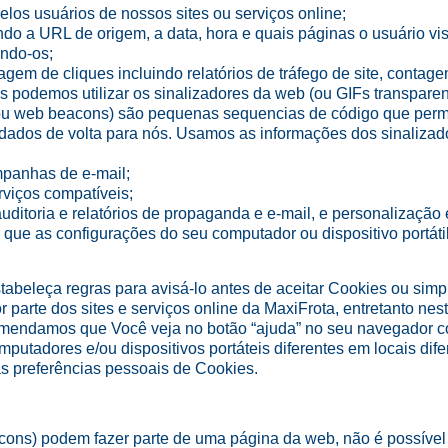
elos usuários de nossos sites ou serviços online;
ndo a URL de origem, a data, hora e quais páginas o usuário vis
ando-os;
m de cliques incluindo relatórios de tráfego de site, contagem
s podemos utilizar os sinalizadores da web (ou GIFs transparen
 web beacons) são pequenas sequencias de código que perm
r dados de volta para nós. Usamos as informações dos sinalizad
panhas de e-mail;
rviços compatíveis;
auditoria e relatórios de propaganda e e-mail, e personalização
que as configurações do seu computador ou dispositivo portáti
beleça regras para avisá-lo antes de aceitar Cookies ou simp
r parte dos sites e serviços online da MaxiFrota, entretanto n
mendamos que Você veja no botão “ajuda” no seu navegador co
tadores e/ou dispositivos portáteis diferentes em locais dife
as preferências pessoais de Cookies.
s) podem fazer parte de uma página da web, não é possível exc