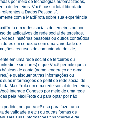
radas por meio de tecnologias automatizadas,
o de terceiros. Você possui total liberdade
os referentes a Dados Pessoais”.
iamente com a MaxiFrota sobre sua experiência
xiFrota em redes sociais de terceiros ou por
so de aplicativos de rede social de terceiros,
, vídeos, histórias pessoais ou outros conteúdos
umidores em conexão com uma variedade de
omoções, recursos de comunidade do site,
ente em uma rede social de terceiros ou
inkedin e similares) e que Você permite que a
 básicas de conta (nome, endereço de e-mail,
lares.) e quaisquer outras informações ou
 suas informações de perfil de rede social de
eb da MaxiFrota em uma rede social de terceiros,
e Você interage Conosco por meio de uma rede
idas pela MaxiFrota ou para optar por não
m pedido, ou que Você usa para fazer uma
ta de validade e etc.) ou outras formas de
nuseia suas informações financeiras e de