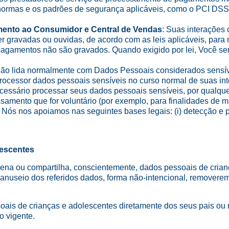
ormas e os padrões de segurança aplicáveis, como o PCI DSS 
mento ao Consumidor e Central de Vendas
: Suas interações
 gravadas ou ouvidas, de acordo com as leis aplicáveis, para
pagamentos não são gravados. Quando exigido por lei, Você será
 não lida normalmente com Dados Pessoais considerados sensív
processor dados pessoais sensíveis no curso normal de suas in
ecessário processar seus dados pessoais sensíveis, por qualque
samento que for voluntário (por exemplo, para finalidades de 
, Nós nos apoiamos nas seguintes bases legais: (i) detecção e p
lescentes
azena ou compartilha, conscientemente, dados pessoais de cri
manuseio dos referidos dados, forma não-intencional, remover
soais de crianças e adolescentes diretamente dos seus pais ou
o vigente.