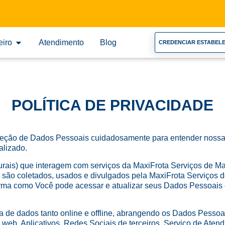
eiro
Atendimento
Blog
CREDENCIAR ESTABEL
POLÍTICA DE PRIVACIDADE
Proteção de Dados Pessoais cuidadosamente para entender nossa
alizado.
aturais) que interagem com serviços da MaxiFrota Serviços de 
 são coletados, usados e divulgados pela MaxiFrota Serviços d
forma como Você pode acessar e atualizar seus Dados Pessoais
ta de dados tanto online e offline, abrangendo os Dados Pesso
na web, Aplicativos, Redes Sociais de terceiros, Serviço de At