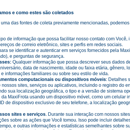
amos e como estes são coletados
o uma das fontes de coleta previamente mencionadas, podemos c
 tipo de informação que possa facilitar nosso contato com Você, 
eços de correio eletrônico, sites e perfis em redes sociais.
para se identificar e autenticar em serviços fornecidos pela Maxi
ado), e perguntas de segurança.
sses:
Qualquer informação que possa descrever seus dados dem
versário, data de nascimento, idade ou faixa etária, gênero, lo
 informações familiares ou sobre seu estilo de vida.
amentos computacionais ou dispositivos móveis
: Detalhes 
e nossos sites, serviços ou aplicativos, incluindo o registro do 
indo sua localização geográfica, o tipo e a versão de sistema o
 da MaxiFrota usando um dispositivo móvel, como um celular int
D de dispositivo exclusivo de seu telefone, a localização geogr
ssos sites e serviços
. Durante sua interação com nossos sites
ções sobre as ações que Você tomou. Isso pode incluir detalhe
tempo, e outras informações e estatísticas semelhantes sobre s