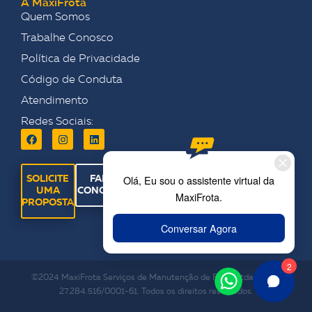
A MaxiFrota
Quem Somos
Trabalhe Conosco
Política de Privacidade
Código de Conduta
Atendimento
Redes Sociais:
SOLICITE
FALE
UMA
CONOSCO
PROPOSTA
©2024 MaxiFrota Serviços de Manutenção de Frota Ltda. CNPJ:
27.284.516/0001-61. Todos os direitos reservados.