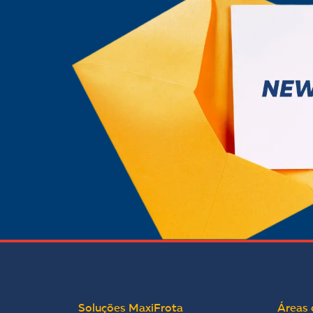
Soluções MaxiFrota
Áreas 