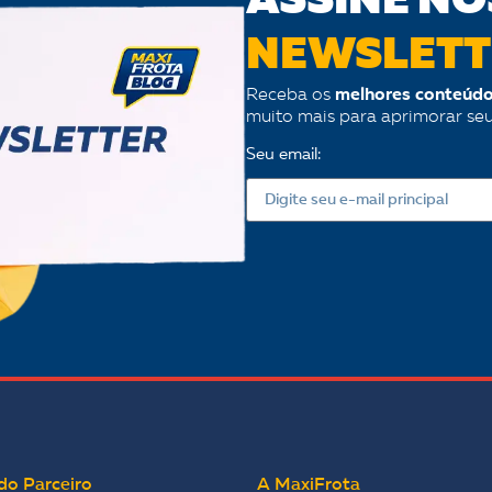
ASSINE NO
NEWSLETT
Receba os
melhores conteúdo
muito mais para aprimorar se
Seu email:
do Parceiro
A MaxiFrota