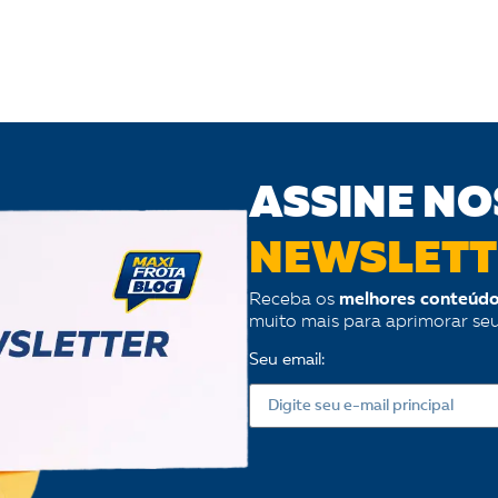
ASSINE NO
NEWSLETT
Receba os
melhores conteúdo
muito mais para aprimorar se
Seu email: