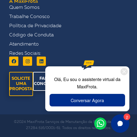
A MaxiFrota
Quem Somos
Trabalhe Conosco
Política de Privacidade
Código de Conduta
Atendimento
Redes Sociais:
SOLICITE
FALE
UMA
CONOSCO
PROPOSTA
©2024 MaxiFrota Serviços de Manutenção de Frota Ltda. CNPJ:
27.284.516/0001-61. Todos os direitos reservados.