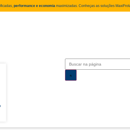
ificadas,
performance e economia
maximizadas. Conheças as soluções MaxiFrota
o