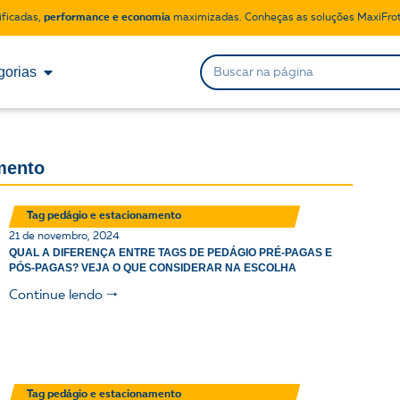
ificadas,
performance e economia
maximizadas. Conheças as soluções MaxiFrot
gorias
mento
Tag pedágio e estacionamento
21 de novembro, 2024
QUAL A DIFERENÇA ENTRE TAGS DE PEDÁGIO PRÉ-PAGAS E
PÓS-PAGAS? VEJA O QUE CONSIDERAR NA ESCOLHA
Continue lendo 🠒
Tag pedágio e estacionamento