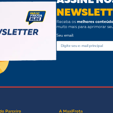
ASSINE NO
NEWSLETT
Receba os
melhores conteúdo
muito mais para aprimorar se
Seu email:
do Parceiro
A MaxiFrota