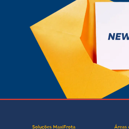
Soluções MaxiFrota
Áreas 