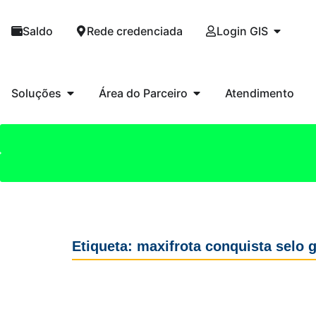
Saldo
Rede credenciada
Login GIS
Soluções
Área do Parceiro
Atendimento
Etiqueta: maxifrota conquista selo 