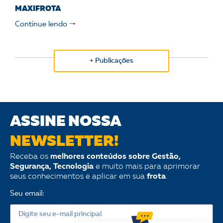
MAXIFROTA
Continue lendo 🠒
+ Publicações
ASSINE NOSSA
NEWSLETTER!
Receba os
melhores conteúdos sobre Gestão,
Segurança, Tecnologia
e muito mais para aprimorar
seus conhecimentos e aplicar em sua
frota
.
Seu email: