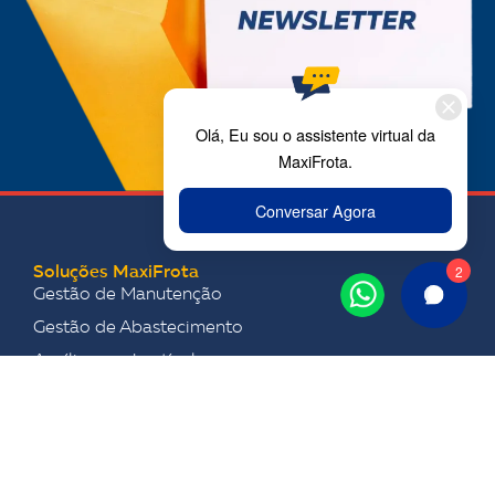
Soluções MaxiFrota
Gestão de Manutenção
Gestão de Abastecimento
Auxílio-combustível
Tag Pedágios e Estacionamentos
Conteúdos
Blog MaxiFrota
Materiais