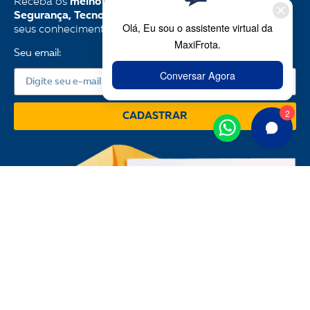
Receba os
melhores conteúdos sobre Gestão,
Segurança, Tecnologia
e muito mais para aprimorar
seus conhecimentos e aplicar em sua
frota
.
Seu email:
CADASTRAR