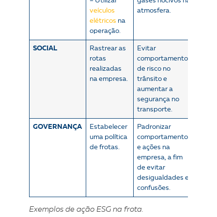
– Utilizar
gases nocivos na
veículos
atmosfera.
elétricos
na
operação.
SOCIAL
Rastrear as
Evitar
rotas
comportamentos
realizadas
de risco no
na empresa.
trânsito e
aumentar a
segurança no
transporte.
GOVERNANÇA
Estabelecer
Padronizar
uma política
comportamentos
de frotas.
e ações na
empresa, a fim
de evitar
desigualdades e
confusões.
Exemplos de ação ESG na frota.