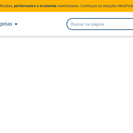
ificadas,
performance e economia
maximizadas. Conheças as soluções MaxiFrota
gorias