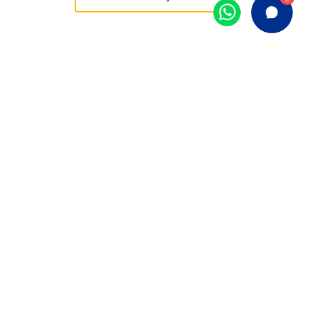
ASSINE NOSSA
NEWSLETTER!
Receba os
melhores conteúdos sobre Gestão,
Segurança, Tecnologia
e muito mais para aprimorar
seus conhecimentos e aplicar em sua
frota
.
Seu email:
CADASTRAR