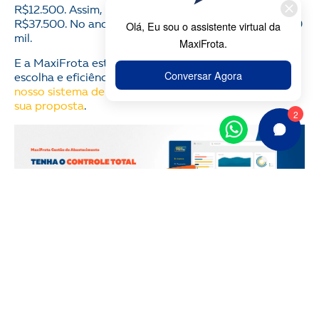
R$12.500. Assim, a economia total por mês fica em
R$37.500. No ano, a redução de custos chega a R$450
mil.
E a MaxiFrota está aqui para contribuir com a sua
escolha e eficiência das operações da frota.
Conheça
nosso sistema de gestão de abastecimento e solicite
sua proposta
.
Conteúdos relacionados: