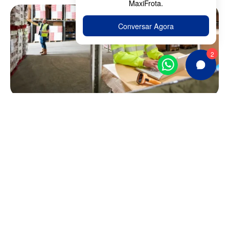
Tecnologia para frotas
15 de novembro, 2024
TECNOLOGIA PARA GESTORES DE FROTA: DO
PLANEJAMENTO À OPERAÇÃO EM TEMPO REAL
Continue lendo 🠒
+ Publicações